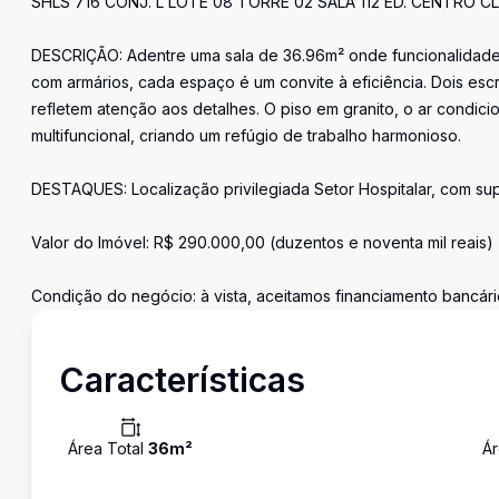
SHLS 716 CONJ. L LOTE 08 TORRE 02 SALA 112 ED. CENTRO CL
DESCRIÇÃO: Adentre uma sala de 36.96m² onde funcionalidade
com armários, cada espaço é um convite à eficiência. Dois es
refletem atenção aos detalhes. O piso em granito, o ar condi
multifuncional, criando um refúgio de trabalho harmonioso.
DESTAQUES: Localização privilegiada Setor Hospitalar, com su
Valor do Imóvel: R$ 290.000,00 (duzentos e noventa mil reais)
Condição do negócio: à vista, aceitamos financiamento bancári
Características
Área Total
36
m²
Ár