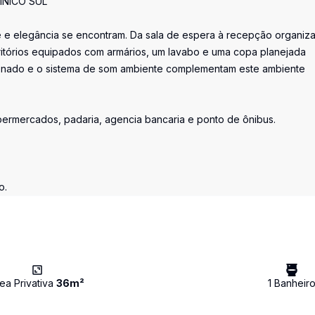
INICO SUL
 e elegância se encontram. Da sala de espera à recepção organiz
critórios equipados com armários, um lavabo e uma copa planejada
cionado e o sistema de som ambiente complementam este ambiente
permercados, padaria, agencia bancaria e ponto de ônibus.
o.
ea Privativa
36
m²
1
Banheir