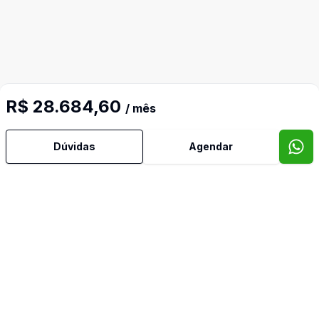
R$ 28.684,60
/ mês
Dúvidas
Agendar
Mais informações
Monitoramento
Video do imóvel
Imóveis semelhantes
Confira imóveis semelhantes