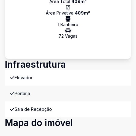
Área Total
409
m²
Área Privativa
409
m²
1
Banheiro
72
Vaga
s
Infraestrutura
Elevador
Portaria
Sala de Recepção
Mapa do imóvel