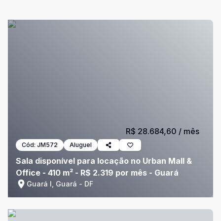
R$ 28.684,60
/ mês
Cód:
JM572
Aluguel
Sala disponível para locação no Urban Mall &
Office - 410 m² - R$ 2.319 por mês - Guará
Guará I, Guará - DF