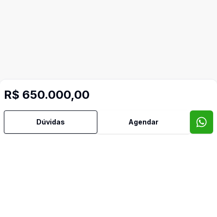
R$ 650.000,00
Dúvidas
Agendar
Imóveis semelhantes
Confira imóveis semelhantes
Cód:
SP589
Comparar
Có