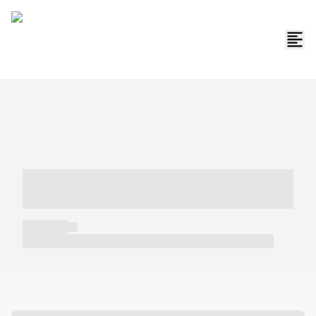
----- ----- -- ------ ---- ---- -- ----- -----
----- --- ------
----- -----
----- ----- -- ------ ---- ---- -- ----- ----- ----- --- ------