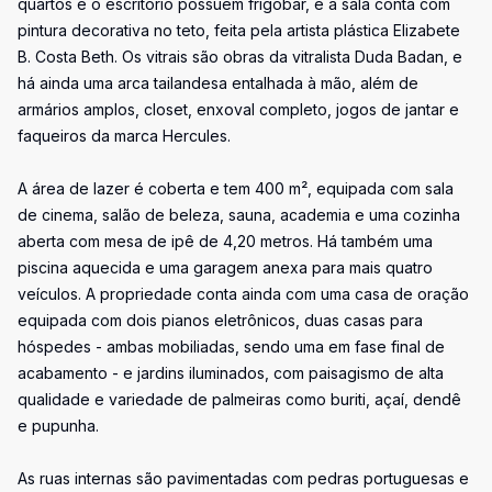
quartos e o escritório possuem frigobar, e a sala conta com
pintura decorativa no teto, feita pela artista plástica Elizabete
B. Costa Beth. Os vitrais são obras da vitralista Duda Badan, e
há ainda uma arca tailandesa entalhada à mão, além de
armários amplos, closet, enxoval completo, jogos de jantar e
faqueiros da marca Hercules.
A área de lazer é coberta e tem 400 m², equipada com sala
de cinema, salão de beleza, sauna, academia e uma cozinha
aberta com mesa de ipê de 4,20 metros. Há também uma
piscina aquecida e uma garagem anexa para mais quatro
veículos. A propriedade conta ainda com uma casa de oração
equipada com dois pianos eletrônicos, duas casas para
hóspedes - ambas mobiliadas, sendo uma em fase final de
acabamento - e jardins iluminados, com paisagismo de alta
qualidade e variedade de palmeiras como buriti, açaí, dendê
e pupunha.
As ruas internas são pavimentadas com pedras portuguesas e