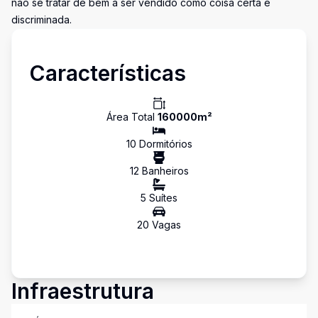
não se tratar de bem a ser vendido como coisa certa e
discriminada.
Características
Área Total
160000
m²
10
Dormitório
s
12
Banheiro
s
5
Suíte
s
20
Vaga
s
Infraestrutura