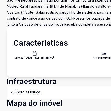
São 144 hectaresÉ banhado por dois rios (um corta a fazenda 
Núcleo Rural Taquara (há 19 km de Planaltina)4km do asfalto at
Quartos ( 1 Suíte) Salão rústico, parquinho de madeira, piscin
contrato de concessão de uso com GDFPossuímos outorga de á
junto à Certidão de ônus do imóvelReceba completa assessoria 
Características
Área Total
1440000
m²
5
Dormitór
Infraestrutura
Energia Elétrica
Mapa do imóvel