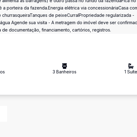
e alimenta as barragens) e outro passa no fundo da fazendaFica no
é a porteira da fazenda.Energia elétrica via concessionáriaCasa co
a e churrasqueiraTanques de peixeCurralPropriedade regularizada -
gua Agende sua visita - A metragem do imóvel deve ser confirma
de documentação, financiamento, cartórios, registros.
io
s
3
Banheiro
s
1
Suít