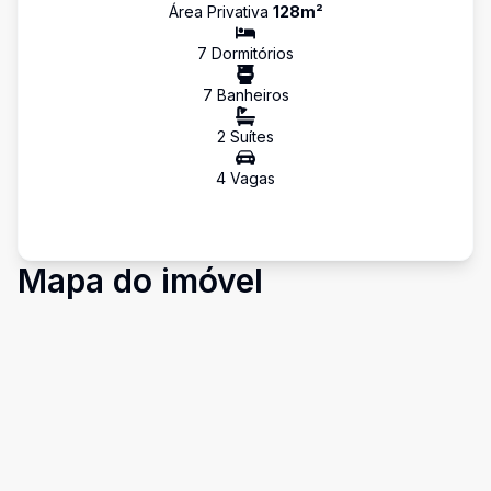
Área Privativa
128
m²
7
Dormitório
s
7
Banheiro
s
2
Suíte
s
4
Vaga
s
Mapa do imóvel