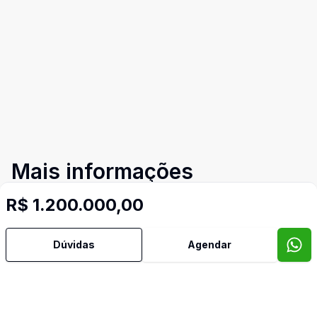
Mais informações
R$ 1.200.000,00
Área de Serviço
Dúvidas
Agendar
Copa
Copa Cozinha