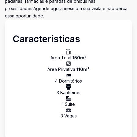
padarias, farmácias e paradas de ônibus nas
proximidades.Agende agora mesmo a sua visita e não perca
essa oportunidade.
Características
Área Total
150
m²
Área Privativa
110
m²
4
Dormitório
s
3
Banheiro
s
1
Suíte
3
Vaga
s