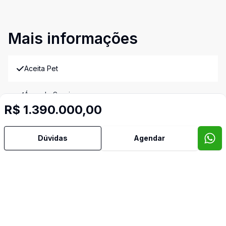
Mais informações
Aceita Pet
Área de Serviço
R$ 1.390.000,00
Armários Embutidos
Dúvidas
Agendar
Churrasqueira
Cozinha Planejada
Dormitório com Armários
Lavabo