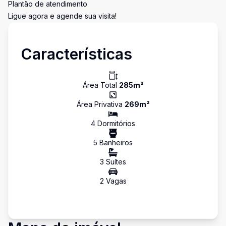
Plantão de atendimento
Ligue agora e agende sua visita!
Características
Área Total
285
m²
Área Privativa
269
m²
4
Dormitório
s
5
Banheiro
s
3
Suíte
s
2
Vaga
s