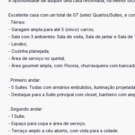
A oportunidade de adquirir uma casa reformada, na melhor loc
Excelente casa com um total de 07 (sete) Quartos/Suítes, e c
. Térreo:
- Garagem ampla para até 5 (cinco) carros;
- Sala com 3 ambientes: Sala de visita, Sala de jantar e Sala de 
- Lavabo;
- Cozinha planejada;
- Área de serviço no quintal;
- Área gourmet ampla, com: Piscina, churrasqueira com bancad
. Primeiro andar:
- 5 Suítes. Todas com armários embutidos, iluminação projetad
- Destaque para a Suíte principal com closet, banheiro com am
. Segundo andar:
- 1 Suíte;
- Espaço para copa e área de serviço;
- Terraço amplo a céu aberto, com vista para a cidade.