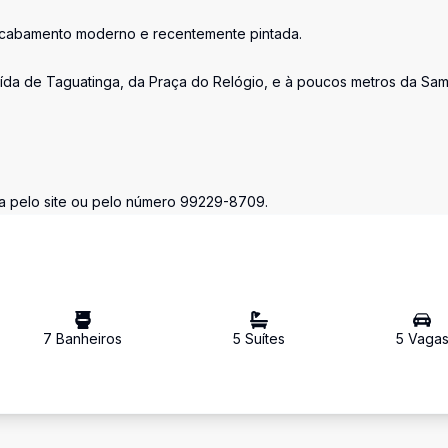
acabamento moderno e recentemente pintada.
aída de Taguatinga, da Praça do Relógio, e à poucos metros da Sa
a pelo site ou pelo número 99229-8709.
7
Banheiro
s
5
Suíte
s
5
Vaga