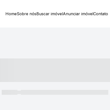
Home
Sobre nós
Buscar imóvel
Anunciar imóvel
Contato
----- ---- ---- -- ----
----- -----
----- ----- -- ------ ---- ---- -- ----- ----- ----- --- ------