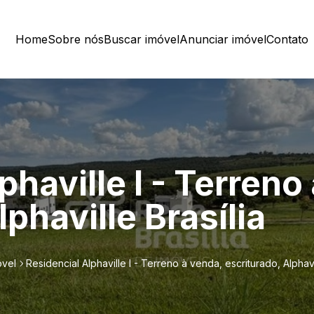
Home
Sobre nós
Buscar imóvel
Anunciar imóvel
Contato
phaville I - Terreno
phaville Brasília
óvel
Residencial Alphaville I - Terreno à venda, escriturado, Alphavil