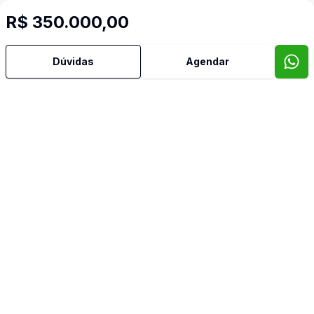
Cód:
PD4016
Comparar
R$ 350.000,00
Dúvidas
Agendar
600
m²
Terreno Comercial
Terreno misto 840m2 à venda no