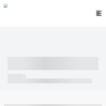
----- ----- -- ------ ---- ---- -- ----- -----
----- --- ------
----- -----
----- ----- -- ------ ---- ---- -- ----- ----- ----- --- ------