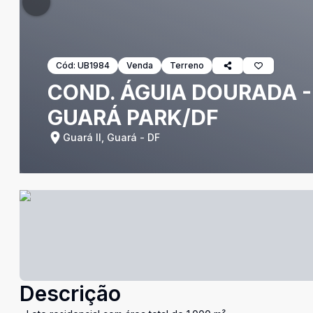
Cód:
UB1984
Venda
Terreno
COND. ÁGUIA DOURADA - 
GUARÁ PARK/DF
Guará II, Guará - DF
Descrição