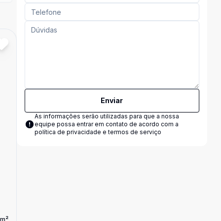
Cód:
TH35419
Comparar
Enviar
As informações serão utilizadas para que a nossa
equipe possa entrar em contato de acordo com a
política de privacidade e termos de serviço
m²
1