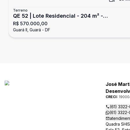
Terreno
QE 52 | Lote Residencial - 204 m² -
R$ 570.000,00
Localização privilegiada - Guará II
Guará II, Guará - DF
José Mart
Desenvolvi
CRECI:
19000
(61) 3322
(61) 3322
atendimen
Quadra SHIS 
Sala 52, Set