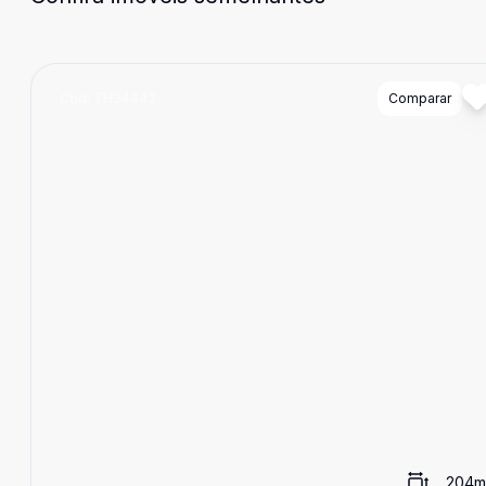
Cód:
TH34443
Comparar
204
m