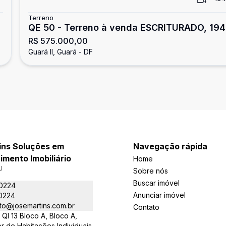
Terreno
QE 50 - Terreno à venda ESCRITURADO, 194
R$ 575.000,00
m² - aceita financiamento - Guará II
Guará II, Guará - DF
ins Soluções em
Navegação rápida
mento Imobiliário
Home
J
Sobre nós
Buscar imóvel
-0224
Anunciar imóvel
-0224
to@josemartins.com.br
Contato
QI 13 Bloco A, Bloco A,
or de Habitações Individuais