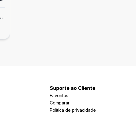
Terreno
QE 54
R$ 495.000,00
Guará II, Guará - DF
Suporte ao Cliente
Favoritos
Comparar
Política de privacidade