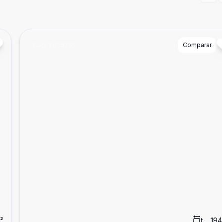
Cód:
TH28735
Comparar
²
194