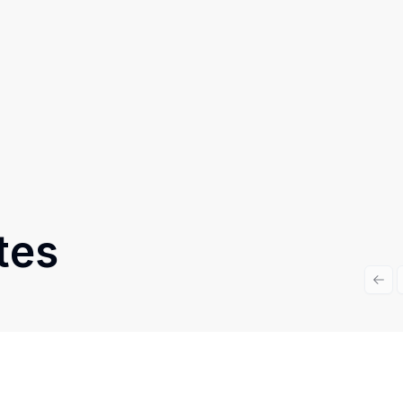
tes
Prev
Cód:
TH28381
Comparar