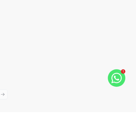
1
ious slide
Next slide
Cód:
TH28132
Comparar