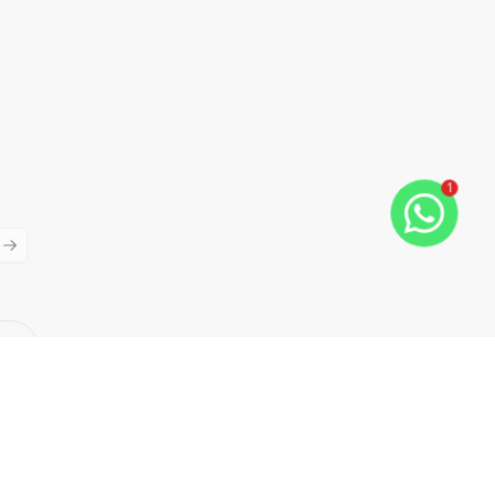
1
ious slide
Next slide
Cód:
RBM2189
Comparar