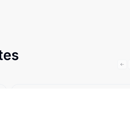
tes
Prev
Cód:
TH26660
Comparar