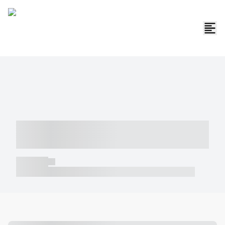
----- ----- -- ------ ---- ---- -- ----- -----
----- --- ------
----- -----
----- ----- -- ------ ---- ---- -- ----- ----- ----- --- ------