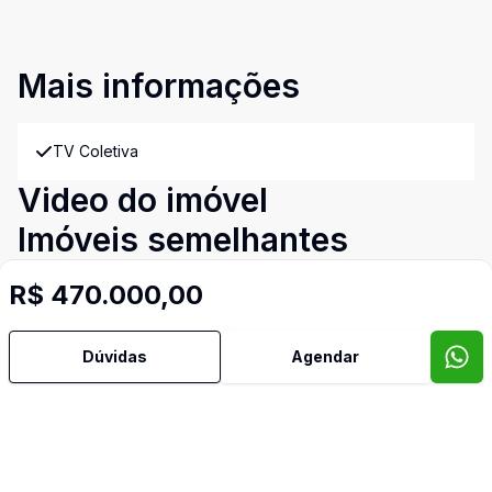
Mais informações
TV Coletiva
Video do imóvel
Imóveis semelhantes
Confira imóveis semelhantes
R$ 470.000,00
Dúvidas
Agendar
Cód:
EHO989
Comparar
Có