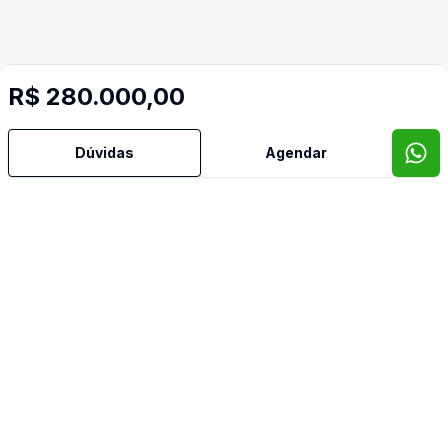
R$ 280.000,00
Imóveis semelhantes
Dúvidas
Agendar
Confira imóveis semelhantes
Cód:
DA4707
Comparar
Có