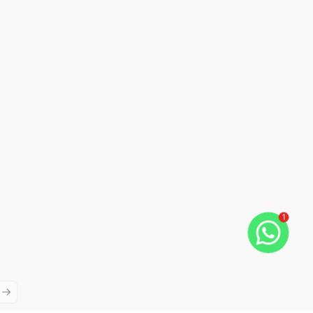
1
ious slide
Next slide