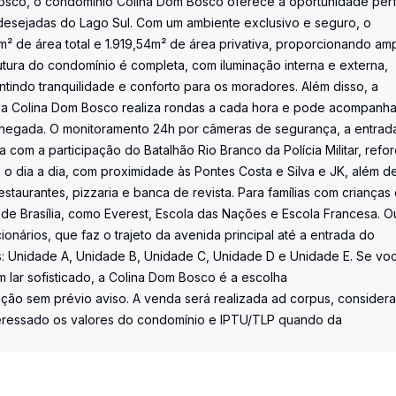
sco, o condomínio Colina Dom Bosco oferece a oportunidade perf
desejadas do Lago Sul. Com um ambiente exclusivo e seguro, o
 de área total e 1.919,54m² de área privativa, proporcionando am
utura do condomínio é completa, com iluminação interna e externa,
antindo tranquilidade e conforto para os moradores. Além disso, a
 da Colina Dom Bosco realiza rondas a cada hora e pode acompanha
chegada. O monitoramento 24h por câmeras de segurança, a entrad
com a participação do Batalhão Rio Branco da Polícia Militar, refo
ita o dia a dia, com proximidade às Pontes Costa e Silva e JK, além d
staurantes, pizzaria e banca de revista. Para famílias com crianças
de Brasília, como Everest, Escola das Nações e Escola Francesa. O
onários, que faz o trajeto da avenida principal até a entrada do
is: Unidade A, Unidade B, Unidade C, Unidade D e Unidade E. Se vo
m lar sofisticado, a Colina Dom Bosco é a escolha
ação sem prévio aviso. A venda será realizada ad corpus, consider
teressado os valores do condomínio e IPTU/TLP quando da