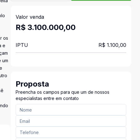
eita
plo
Valor venda
R$ 3.100.000,00
r os
IPTU
R$ 1.100,00
a e
rçam
e um
 e
utro
Proposta
cê
Preencha os campos para que um de nossos
especialistas entre em contato
ando