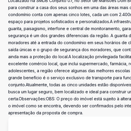
Localizado na SMDB Conjunto 07, no Setor de Mansões Dom Bo
para construir a casa dos seus sonhos em uma das áreas mais 
condomínio conta com apenas cinco lotes, cada um com 2.400m²
espaço para projetos sofisticados e personalizados.A infraestr
guarita, paisagismo, interfone e central de monitoramento, gar
segurança é um dos grandes diferenciais da região. A guarita
moradores até a entrada do condomínio em seus horários de 
saída únicas e o grupo de segurança dos moradores, que conta 
ainda mais a proteção do local.A localização privilegiada facil
excelente comércio local, que inclui supermercado, farmácia, re
adolescentes, a região oferece algumas das melhores escolas 
grande benefício é o serviço exclusivo de transporte para funci
conjunto.Atualmente, todas as cinco unidades estão disponíve
busca um lugar seguro, bem localizado e ideal para construir u
certa.Observações:OBS: O preço do imóvel está sujeito à alter
o imóvel como se encontra, devendo ser confirmados pelo in
apresentação da proposta de compra.