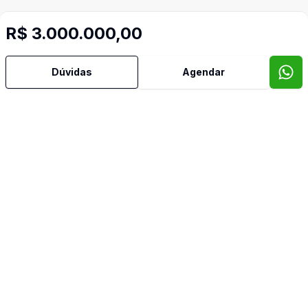
R$ 3.000.000,00
Video do imóvel
Imóveis semelhantes
Dúvidas
Agendar
Confira imóveis semelhantes
Cód:
CO10398
Comparar
Có