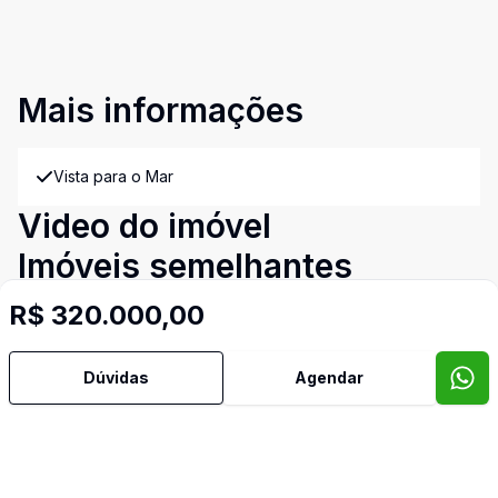
Mais informações
Vista para o Mar
Video do imóvel
Imóveis semelhantes
Confira imóveis semelhantes
R$ 320.000,00
Dúvidas
Agendar
Cód:
PD4044
Comparar
Có