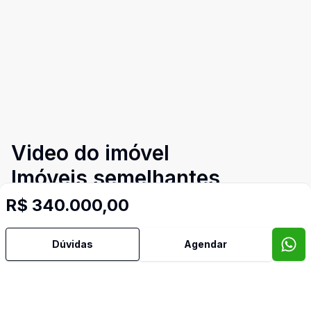
Video do imóvel
Imóveis semelhantes
Confira imóveis semelhantes
R$ 340.000,00
Dúvidas
Agendar
Cód:
PD4044
Comparar
Có