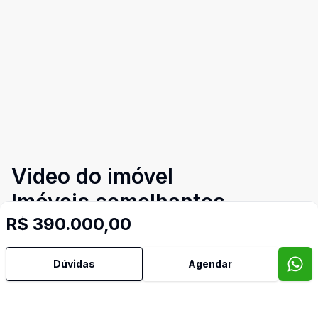
Video do imóvel
Imóveis semelhantes
R$ 390.000,00
Confira imóveis semelhantes
Dúvidas
Agendar
Cód:
PD4044
Comparar
Có