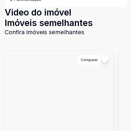
Video do imóvel
Imóveis semelhantes
Confira imóveis semelhantes
Cód:
PD4044
Comparar
Có