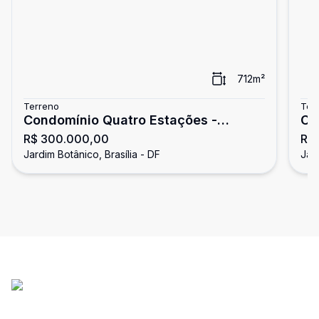
712
m²
Terreno
Ter
Condomínio Quatro Estações -
Co
R$ 300.000,00
R$
Terreno escriturado com 713m² -
Te
Jardim Botânico, Brasília - DF
Jard
Jardim Botânico
financ
To