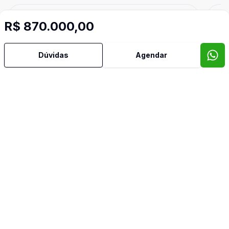
Cód:
PD4044
Comparar
Có
R$ 870.000,00
Dúvidas
Agendar
712
m²
Terreno
Ter