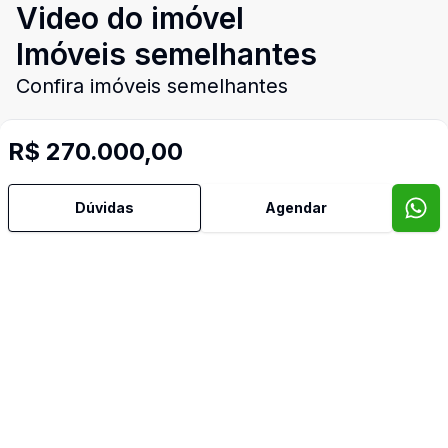
Video do imóvel
Imóveis semelhantes
Confira imóveis semelhantes
R$ 270.000,00
Cód:
PD4044
Comparar
Có
Dúvidas
Agendar