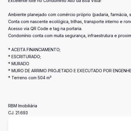
Excelente lote no Condomínio Alto da Boa Vista!
Ambiente planejado com comércio próprio (padaria, farmácia, 
Conta com nascente ecológica, trilhas, transporte interno e ro
Acesso via QR Code e tag na portaria.
Condomínio conta com muita segurança, infraestrutura e proxim
* ACEITA FINANCIAMENTO;
* ESCRITURADO;
* MURADO
* MURO DE ARRIMO PROJETADO E EXECUTADO POR ENGENHE
* Terreno com 504 m²
RBM Imobiliária
CJ. 21.693