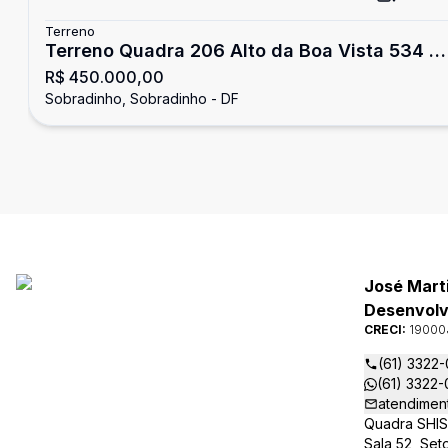
Terreno
Terreno Quadra 206 Alto da Boa Vista 534 M
R$ 450.000,00
de esquina.
Sobradinho, Sobradinho - DF
José Mart
Desenvolvi
CRECI:
19000
(61) 3322
(61) 3322
atendimen
Quadra SHIS 
Sala 52, Set