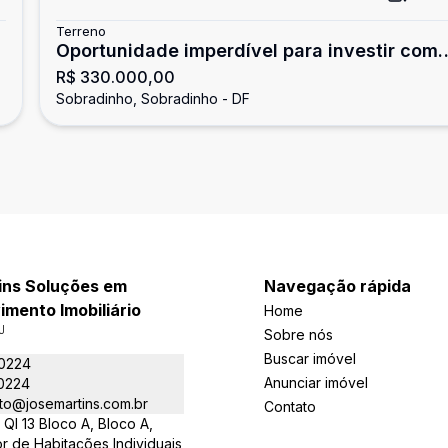
Terreno
²
Oportunidade imperdível para investir com
R$ 330.000,00
segurança e excelente localização
Sobradinho, Sobradinho - DF
ins Soluções em
Navegação rápida
mento Imobiliário
Home
J
Sobre nós
Buscar imóvel
-0224
Anunciar imóvel
-0224
to@josemartins.com.br
Contato
QI 13 Bloco A, Bloco A,
or de Habitações Individuais