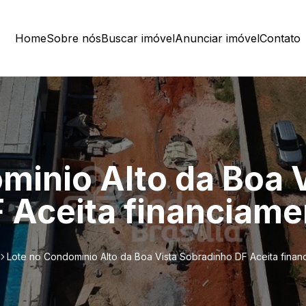
Home
Sobre nós
Buscar imóvel
Anunciar imóvel
Contato
minio Alto da Boa 
 Aceita financiam
Lote no Condominio Alto da Boa Vista Sobradinho DF Aceita fina