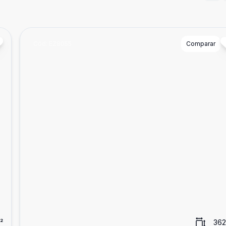
Cód:
EZ8055
Comparar
²
362