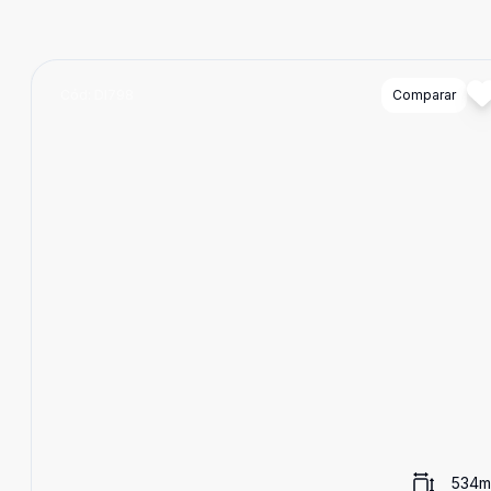
Cód:
DI798
Comparar
534
m