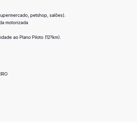
supermercado, petshop, salões).
nda motorizada
idade ao Plano Piloto (12?km).
IRO