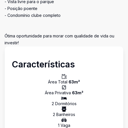
- Vista livre para o parque
- Posição poente
- Condomínio clube completo
Ótima oportunidade para morar com qualidade de vida ou
investir!
Características
Área Total
63
m²
Área Privativa
63
m²
2
Dormitório
s
2
Banheiro
s
1
Vaga