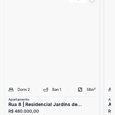
Dorm
2
Ban
1
58
m²
Apartamento
Apa
Rua 8 | Residencial Jardins de
Ap
R$ 480.000,00
R$
Marselha | Apartamento de 2
Mi