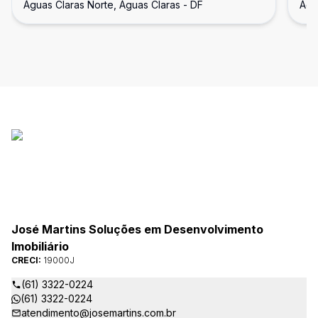
Águas Claras Norte, Águas Claras - DF
Águ
Quartos, 1 Suíte e 2 Vagas Soltas |
qu
Águas Claras
Ág
José Martins Soluções em Desenvolvimento
Imobiliário
CRECI:
19000J
(61) 3322-0224
(61) 3322-0224
atendimento@josemartins.com.br