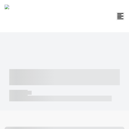
----- ----- -- ------ ---- ---- -- ----- -----
----- --- ------
----- -----
----- ----- -- ------ ---- ---- -- ----- ----- ----- --- ------