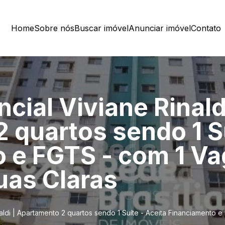
Home
Sobre nós
Buscar imóvel
Anunciar imóvel
Contato
cial Viviane Rinaldi
 quartos sendo 1 Su
 e FGTS - com 1 Va
uas Claras
naldi | Apartamento 2 quartos sendo 1 Suíte - Aceita Financiamento