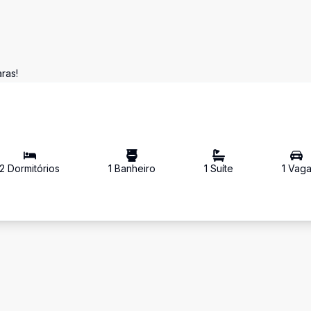
ras!
2
Dormitório
s
1
Banheiro
1
Suíte
1
Vag