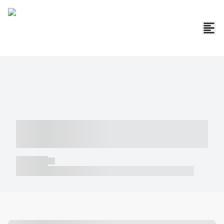
----- ----- -- ------ ---- ---- -- ----- -----
----- --- ------
----- -----
----- ----- -- ------ ---- ---- -- ----- ----- ----- --- ------