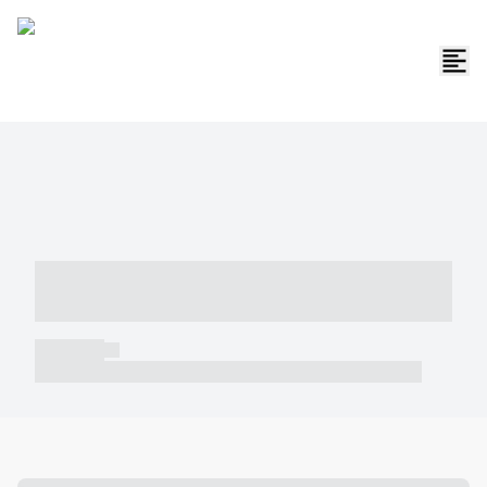
----- ----- -- ------ ---- ---- -- ----- -----
----- --- ------
----- -----
----- ----- -- ------ ---- ---- -- ----- ----- ----- --- ------