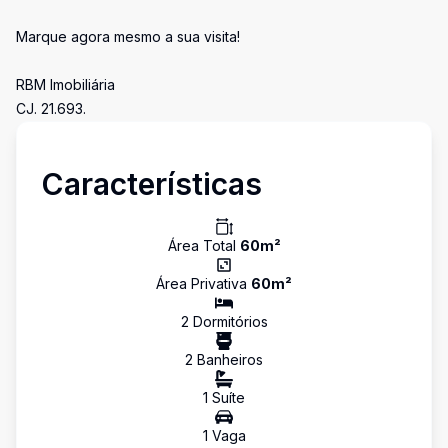
Marque agora mesmo a sua visita!
RBM Imobiliária
CJ. 21.693.
Características
Área Total
60
m²
Área Privativa
60
m²
2
Dormitório
s
2
Banheiro
s
1
Suíte
1
Vaga