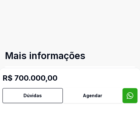
Mais informações
Armários Embutidos
R$ 700.000,00
Dormitório com Armários
Dúvidas
Agendar
Video do imóvel
Imóveis semelhantes
Confira imóveis semelhantes