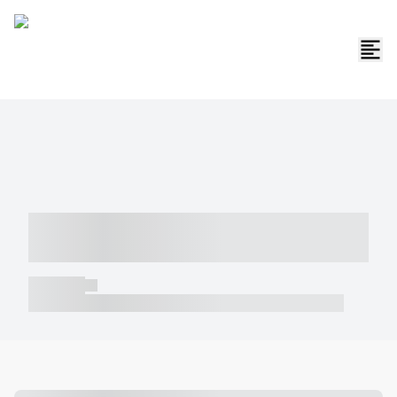
----- ----- -- ------ ---- ---- -- ----- -----
----- --- ------
----- -----
----- ----- -- ------ ---- ---- -- ----- ----- ----- --- ------