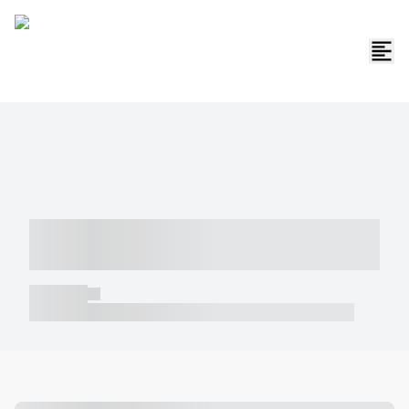
----- ----- -- ------ ---- ---- -- ----- -----
----- --- ------
----- -----
----- ----- -- ------ ---- ---- -- ----- ----- ----- --- ------