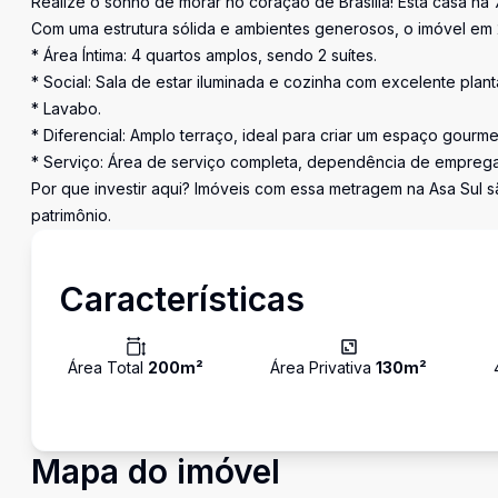
Realize o sonho de morar no coração de Brasília! Esta casa na
Com uma estrutura sólida e ambientes generosos, o imóvel em
* Área Íntima: 4 quartos amplos, sendo 2 suítes.
* Social: Sala de estar iluminada e cozinha com excelente plant
* Lavabo.
* Diferencial: Amplo terraço, ideal para criar um espaço gourmet
* Serviço: Área de serviço completa, dependência de empreg
Por que investir aqui? Imóveis com essa metragem na Asa Sul sã
patrimônio.
Características
Área Total
200
m²
Área Privativa
130
m²
Mapa do imóvel