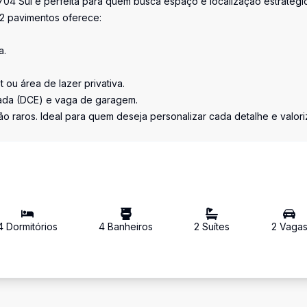
 704 Sul é perfeita para quem busca espaço e localização estratégi
 2 pavimentos oferece:
a.
 ou área de lazer privativa.
ada (DCE) e vaga de garagem.
o raros. Ideal para quem deseja personalizar cada detalhe e valori
4
Dormitório
s
4
Banheiro
s
2
Suíte
s
2
Vaga