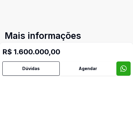
Mais informações
R$ 1.600.000,00
Área de Serviço
Dúvidas
Agendar
Copa
Copa Cozinha
Dormitório com Armários
Lavabo
Terraço