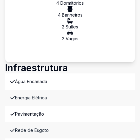
4
Dormitório
s
4
Banheiro
s
2
Suíte
s
2
Vaga
s
Infraestrutura
Água Encanada
Energia Elétrica
Pavimentação
Rede de Esgoto