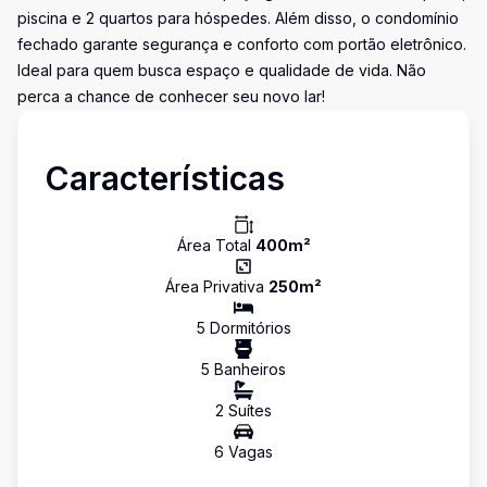
piscina e 2 quartos para hóspedes. Além disso, o condomínio
fechado garante segurança e conforto com portão eletrônico.
Ideal para quem busca espaço e qualidade de vida. Não
perca a chance de conhecer seu novo lar!
Características
Área Total
400
m²
Área Privativa
250
m²
5
Dormitório
s
5
Banheiro
s
2
Suíte
s
6
Vaga
s