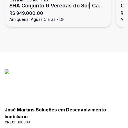
Casa em Condomínio
Cas
SHA Conjunto 6 Veredas do Sol| Casa
Co
R$ 949.000,00
R$ 
de Esquina 5 Quartos sendo 3 Suítes
lo
Arniqueira, Águas Claras - DF
Arn
com 7 Vagas de Garagem Coberta -
Ar
Arniqueiras
José Martins Soluções em Desenvolvimento
Imobiliário
CRECI:
19000J