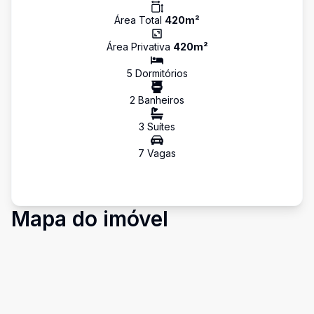
Área Total
420
m²
Área Privativa
420
m²
5
Dormitório
s
2
Banheiro
s
3
Suíte
s
7
Vaga
s
Mapa do imóvel