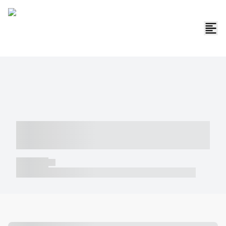
----- ----- -- ------ ---- ---- -- ----- -----
----- --- ------
----- -----
----- ----- -- ------ ---- ---- -- ----- ----- ----- --- ------