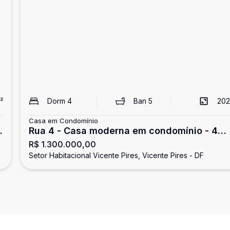
²
Dorm
4
Ban
5
202
Casa em Condomínio
O
Rua 4 - Casa moderna em condomínio - 4
R$ 1.300.000,00
quartos - suíte - closet - varanda - Vicente
Setor Habitacional Vicente Pires, Vicente Pires - DF
Pires.