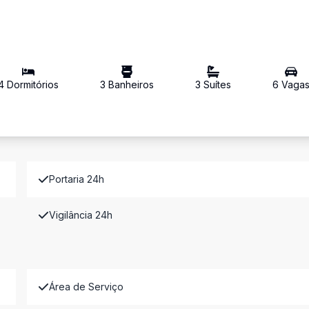
4
Dormitório
s
3
Banheiro
s
3
Suíte
s
6
Vaga
Portaria 24h
Vigilância 24h
Área de Serviço