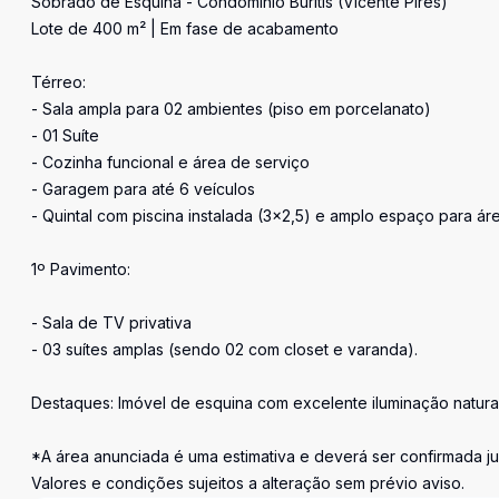
Sobrado de Esquina - Condomínio Buritis (Vicente Pires)
Lote de 400 m² | Em fase de acabamento
Térreo:
- Sala ampla para 02 ambientes (piso em porcelanato)
- 01 Suíte
- Cozinha funcional e área de serviço
- Garagem para até 6 veículos
- Quintal com piscina instalada (3x2,5) e amplo espaço para ár
1º Pavimento:
- Sala de TV privativa
- 03 suítes amplas (sendo 02 com closet e varanda).
Destaques: Imóvel de esquina com excelente iluminação natural
*A área anunciada é uma estimativa e deverá ser confirmada j
Valores e condições sujeitos a alteração sem prévio aviso.