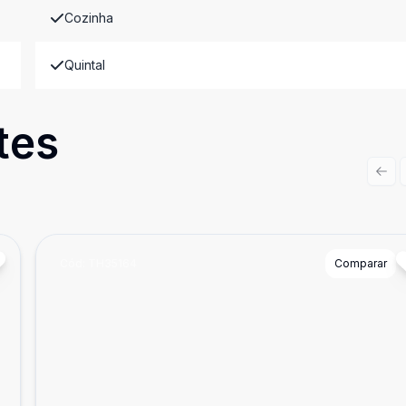
Cozinha
Quintal
tes
Prev
Cód:
TH35164
Comparar