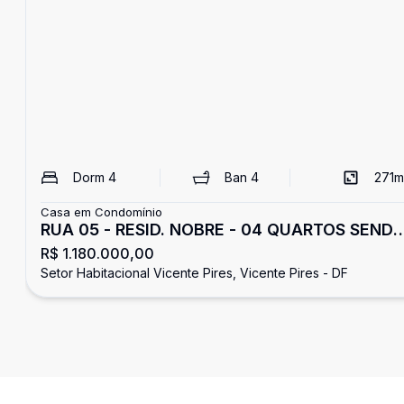
Dorm
4
Ban
4
271
m
Casa em Condomínio
RUA 05 - RESID. NOBRE - 04 QUARTOS SEND
R$ 1.180.000,00
02 SUÍTES - EDÍCULA - VICENTE PIRES/DF
Setor Habitacional Vicente Pires, Vicente Pires - DF