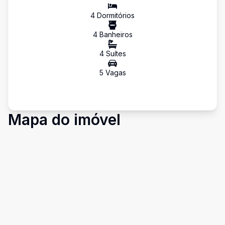
4
Dormitório
s
4
Banheiro
s
4
Suíte
s
5
Vaga
s
Mapa do imóvel