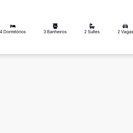
4
Dormitório
s
3
Banheiro
s
2
Suíte
s
2
Vaga