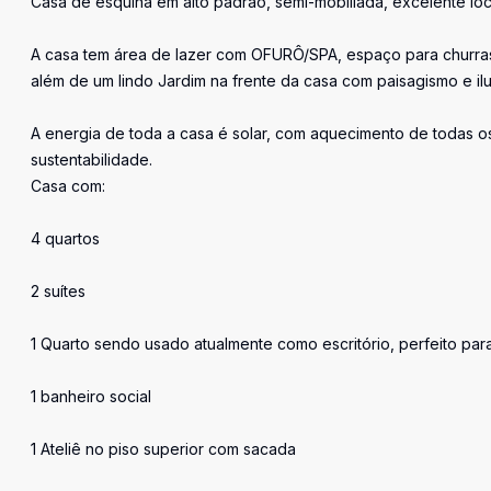
Casa de esquina em alto padrão, semi-mobiliada, excelente loc
A casa tem área de lazer com OFURÔ/SPA, espaço para churras
além de um lindo Jardim na frente da casa com paisagismo e i
A energia de toda a casa é solar, com aquecimento de todas o
sustentabilidade.
Casa com:
4 quartos
2 suítes
1 Quarto sendo usado atualmente como escritório, perfeito par
1 banheiro social
1 Ateliê no piso superior com sacada