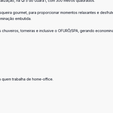
alização, na QI 5 do Guará I, com 300 metros quadrados.
queira gourmet, para proporcionar momentos relaxantes e desfrut
luminação embutida.
s chuveiros, torneiras e inclusive o OFURÔ/SPA, gerando economin
a quem trabalha de home-office.