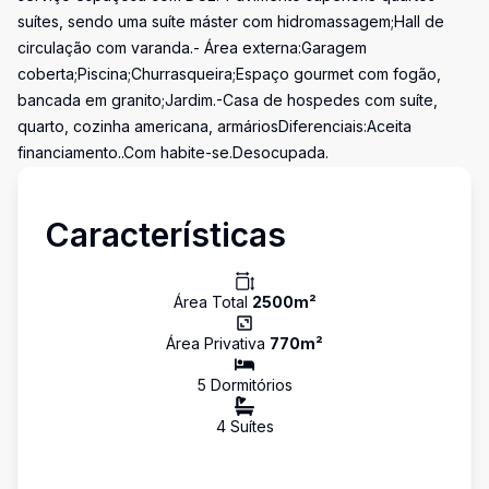
suítes, sendo uma suíte máster com hidromassagem;Hall de
circulação com varanda.- Área externa:Garagem
coberta;Piscina;Churrasqueira;Espaço gourmet com fogão,
bancada em granito;Jardim.-Casa de hospedes com suíte,
quarto, cozinha americana, armáriosDiferenciais:Aceita
financiamento..Com habite-se.Desocupada.
Características
Área Total
2500
m²
Área Privativa
770
m²
5
Dormitório
s
4
Suíte
s