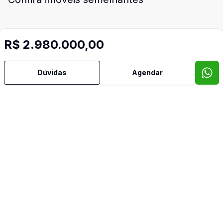
R$ 2.980.000,00
Cód:
RBM2245
Comparar
Có
Dúvidas
Agendar
Dorm
5
Ban
4
350
m²