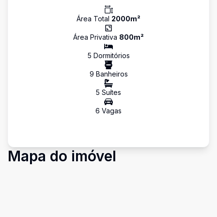
Área Total
2000
m²
Área Privativa
800
m²
5
Dormitório
s
9
Banheiro
s
5
Suíte
s
6
Vaga
s
Mapa do imóvel