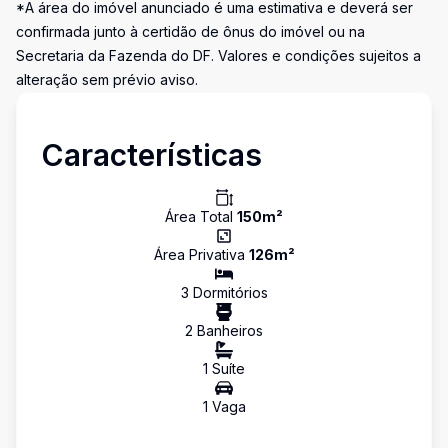
*A área do imóvel anunciado é uma estimativa e deverá ser
confirmada junto à certidão de ônus do imóvel ou na
Secretaria da Fazenda do DF. Valores e condições sujeitos a
alteração sem prévio aviso.
Características
Área Total
150
m²
Área Privativa
126
m²
3
Dormitório
s
2
Banheiro
s
1
Suíte
1
Vaga