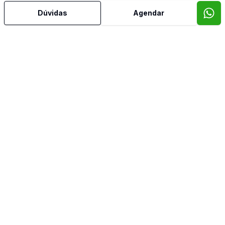
Copa
Dúvidas
Agendar
Copa Cozinha
Cozinha
Despensa
Dormitório com Armários
Escritório
Jardim de Inverno
Lavabo
Piscina