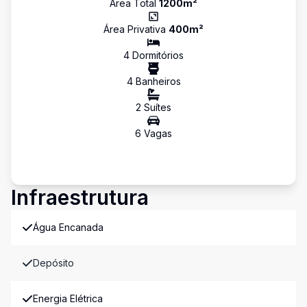
Área Total
1200
m²
Área Privativa
400
m²
4
Dormitório
s
4
Banheiro
s
2
Suíte
s
6
Vaga
s
Infraestrutura
Água Encanada
Depósito
Energia Elétrica